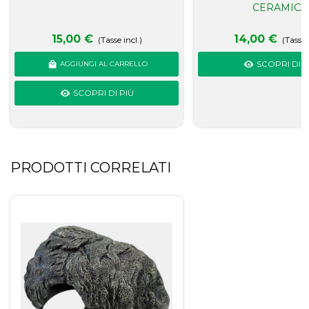
CERAMICA
15,00 €
14,00 €
(Tasse incl.)
(Tasse 
SCOPRI DI P
AGGIUNGI AL CARRELLO
SCOPRI DI PIÙ
PRODOTTI CORRELATI