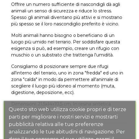
Offrire un numero sufficiente di nascondigli dà agli
animali un senso di sicurezza e riduce lo stress.
Spesso gli animali diventano più attivi e si mostrano
più spesso se il loro nascondiglio preferito è vicino.
Molti animali hanno bisogno o beneficiano di un
luogo più umido nel terrario. Per soddisfare questa
esigenza si può, ad esempio, creare un rifugio con
muschio o un substrato che trattenga l'umidità.
Consigliamo di posizionare sempre due rifugi
all'interno del terrario, uno in zona "fredda" ed uno in
zona "calda" in modo da permettere all'animale di
scegliere il luogo più idoneo al momento (muta,
digestione, deposizione, ecc).
Dimensioni: 21,5x14x10,5 cm. In resina sintetica
Questo sito web utilizza cookie propri e di terze
resistente e lavabile.
parti per migliorare i nostri servizi e mostrarti
pubblicità relativa alle tue preferenze
Recensioni
analizzando le tue abitudini di navigazione. Per