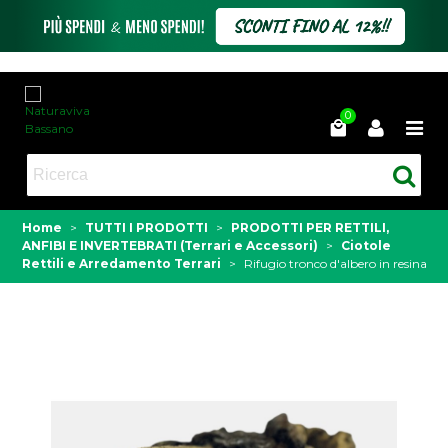
0
Home
>
TUTTI I PRODOTTI
>
PRODOTTI PER RETTILI,
ANFIBI E INVERTEBRATI (Terrari e Accessori)
>
Ciotole
Rettili e Arredamento Terrari
>
Rifugio tronco d'albero in resina