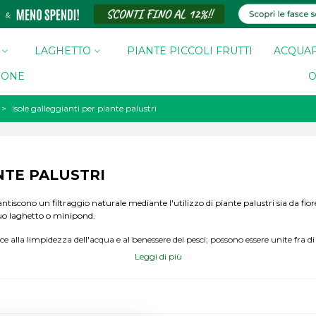
LAGHETTO
PIANTE PICCOLI FRUTTI
ACQUAR
ZIONE
O
>
Isole galleggianti per piante palustri
NTE PALUSTRI
ntiscono un filtraggio naturale mediante l'utilizzo di piante palustri sia da fiore
uo laghetto o minipond.
e alla limpidezza dell'acqua e al benessere dei pesci; possono essere unite fra di
Leggi di più