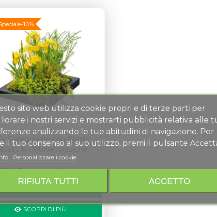
Speciale
-10%
sto sito web utilizza cookie propri e di terze parti per
liorare i nostri servizi e mostrarti pubblicità relativa alle 
ferenze analizzando le tue abitudini di navigazione. Per
ola Galleggiante con Piante
e il tuo consenso al suo utilizzo, premi il pulsante Accett
lustri: Kit Fitodepurazione
info
Personalizzare i cookie
1,50 €
35,00 €
(Tasse incl.)
RIFIUTA TUTTI
ACCETTO
AGGIUNGI AL CARRELLO
SCOPRI DI PIÙ