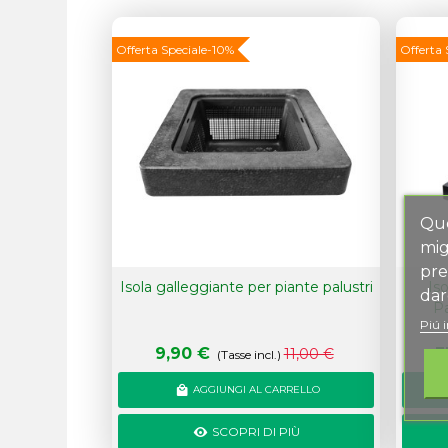
Novità
Offerta Speciale
-10%
Novità
Offerta 
Que
mig
pre
Isola galleggiante per piante palustri
Is
dar
Pa
Piú 
9,90 €
3
11,00 €
(Tasse incl.)
AGGIUNGI AL CARRELLO
SCOPRI DI PIÙ