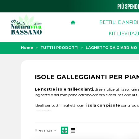
RETTILI E ANFIBI
KIT LIEVITA
Home
>
TUTTI I PRODOTTI
>
LAGHETTO DA GIARDINO
ISOLE GALLEGGIANTI PER PIA
Le nostre isole galleggianti,
di
semplice utilizzo, gara
laghetto o del minipond offrono ombra e depurazione al t
Ideali per tutti i laghetti ogni
isola con piante
contribuisc
variegate.
Dimensioni esterne: 25 x 25 x 9 cm, interne 18x18x8 cm.
Rilevanza