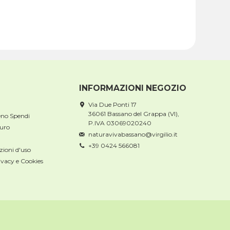
INFORMAZIONI NEGOZIO
Via Due Ponti 17
36061 Bassano del Grappa (VI),
eno Spendi
P.IVA 03069020240
uro
naturavivabassano@virgilio.it
+39 0424 566081
zioni d'uso
ivacy e Cookies