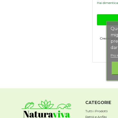
Hai dimentica
Que
mig
Creare un ac
pre
dar
Piú 
CATEGORIE
Tutti i Prodotti
Rettili e Anfibi