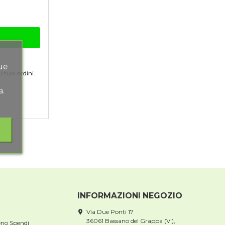
tue
 tuoi ordini.
a.
INFORMAZIONI NEGOZIO
Via Due Ponti 17
36061 Bassano del Grappa (VI),
eno Spendi