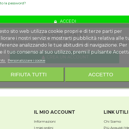
to la password?
ACCEDI
sto sito web utilizza cookie propri e di terze parti per
NUOVO CLIENTE?
liorare i nostri servizi e mostrarti pubblicità relativa alle 
count è facile e veloce. Ti permette di fare acquisti più velocemente e di salvare i
ferenze analizzando le tue abitudini di navigazione. Per
e il tuo consenso al suo utilizzo, premi il pulsante Accett
CREA UN ACCOUNT
info
Personalizzare i cookie
RIFIUTA TUTTI
ACCETTO
IL MIO ACCOUNT
LINK UTILI
Informazioni
Chi Siamo
I miei ordini
Più Acquisti M