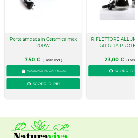
Portalampada in Ceramica max
RIFLETTORE ALLUM
200W
GRIGLIA PROTE
7,50 €
23,00 €
(Tasse incl.)
(Tasse 
SCOPRI DI P
AGGIUNGI AL CARRELLO
SCOPRI DI PIÙ