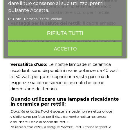
essere utilizzate con un termostato per controllare e
dare il tuo consenso al suo utilizzo, premi il
mantenere la temperatura ambiente nel terrario o
pulsante Accetta.
acquario a un livello costante e sicuro per il rettile.
Piú info
Personalizzare i cookie
Vantaggi per la salute dei rettili:
Il calore emesso
dalla lampada in ceramica riscaldante simula quello
RIFIUTA TUTTI
che i rettili potrebbero trovare nel loro ambiente
naturale, contribuendo al loro benessere e aiutandoli
nella digestione, nel metabolismo e nella regolazione
ACCETTO
della temperatura corporea.
Versatilità d'uso:
Le nostre lampade in ceramica
riscaldanti sono disponibili in varie potenze da 40 watt
a 150 watt per poter coprire una vasta gamma di
esigenze sia come specie di animali che come
dimensione del terrario.
Quando utilizzare una lampada riscaldante
in ceramica per rettili:
Durante la notte:
Poiché queste lampade non emettono luce
visibile, sono perfette per il riscaldamento notturno, senza
disturbare il ciclo di sonno dei rettili.
In terrari con rettili a sangue freddo:
I rettili come serpenti e