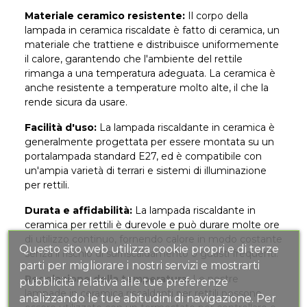
Materiale ceramico resistente:
Il corpo della
lampada in ceramica riscaldate è fatto di ceramica, un
materiale che trattiene e distribuisce uniformemente
il calore, garantendo che l'ambiente del rettile
rimanga a una temperatura adeguata. La ceramica è
anche resistente a temperature molto alte, il che la
rende sicura da usare.
Facilità d'uso:
La lampada riscaldante in ceramica è
generalmente progettata per essere montata su un
portalampada standard E27, ed è compatibile con
un'ampia varietà di terrari e sistemi di illuminazione
per rettili.
Durata e affidabilità:
La lampada riscaldante in
ceramica per rettili è durevole e può durare molte ore
di utilizzo continuo, fornendo calore in modo costante
Questo sito web utilizza cookie propri e di terze
senza il rischio di surriscaldamento o guasti frequenti.
parti per migliorare i nostri servizi e mostrarti
Regolazione della temperatura:
Le nostre
pubblicità relativa alle tue preferenze
lampade in ceramica riscaldanti per rettili possono
analizzando le tue abitudini di navigazione. Per