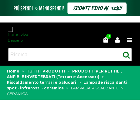
0
Home
>
TUTTI I PRODOTTI
>
PRODOTTI PER RETTILI,
ANFIBI E INVERTEBRATI (Terrari e Accessori)
>
Riscaldamento terrari e paludari
>
Lampade riscaldanti
spot - infrarossi - ceramica
>
LAMPADA RISCALDANTE IN
CERAMICA