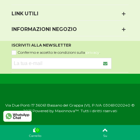
LINK UTILI
INFORMAZIONI NEGOZIO
ISCRIVITI ALLA NEWSLETTER
Confermo e accetto le condizioni sulla
privacy
.
Via Due Ponti 17 36061 Bassano del Grappa (VI), P.IVA 03069020240 ©
2021 Powered by Maxinnova™. Tutti i diritti riservati
0
Carrello
Su