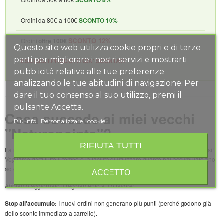
SCONTO 8%
Ordini da 80€ a 100€
SCONTO 10%
SCONTO 12%
Ordini
oltre 100€
Questo sito web utilizza cookie propri e di terze
parti per migliorare i nostri servizi e mostrarti
ESCLUSI I PRODOTTI GIA' SCONTATI
pubblicità relativa alle tue preferenze
analizzando le tue abitudini di navigazione. Per
dare il tuo consenso al suo utilizzo, premi il
pulsante Accetta.
Cosa succede ai miei vecchi
Piú info
Personalizzare i cookie
"Naturapoints"?
RIFIUTA TUTTI
La raccolta punti è ufficialmente terminata, ma i tuoi sforzi non andranno persi!
Vogliamo darti tutto il tempo e la facilità di utilizzare quanto hai accumulato fino
ad oggi.
ACCETTO
Abbiamo aggiornato il regolamento a tuo favore:
Stop all'accumulo:
I nuovi ordini non generano più punti (perché godono già
dello sconto immediato a carrello).