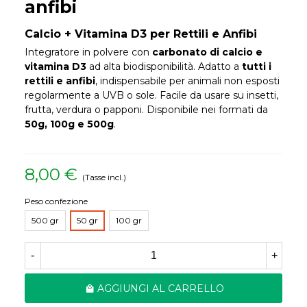
anfibi
Calcio + Vitamina D3 per Rettili e Anfibi
Integratore in polvere con
carbonato di calcio e
vitamina D3
ad alta biodisponibilità. Adatto a
tutti i
rettili e anfibi
, indispensabile per animali non esposti
regolarmente a UVB o sole. Facile da usare su insetti,
frutta, verdura o papponi. Disponibile nei formati da
50g, 100g e 500g
.
8,00 €
(Tasse incl.)
Peso confezione
500 gr
50 gr
100 gr
-
+
AGGIUNGI AL CARRELLO