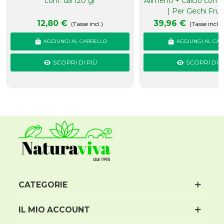
conf. da 120 gr
Alimenti + Calcio con 
| Per Gechi Frug
12,80 €
39,96 €
(Tasse incl.)
(Tasse incl.)
AGGIUNGI AL CARRELLO
AGGIUNGI AL CAR
SCOPRI DI PIÙ
SCOPRI DI P
CATEGORIE
IL MIO ACCOUNT