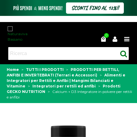
0
Home
>
TUTTI I PRODOTTI
>
PRODOTTI PER RETTILI,
ANFIBI E INVERTEBRATI (Terrari e Accessori)
>
Alimenti e
Integratori per Rettili e Anfibi | Mangimi Bilanciati e
Vitamine
>
Integratori per rettili ed anfibi
>
Prodotti
GECKO NUTRITION
>
Calcium + D3 Integratore in polvere per rettili
e anfibi