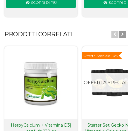
SCOPRI DI PIÙ
SCOPRI DI P
PRODOTTI CORRELATI
Offerta Speciale
-10%
OFFERTA SPECIALE
HerpyCalcium + Vitamina D3|
Starter Set Gecko Nut