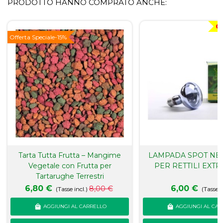
PRODOTTO HANNO COMPRATO ANCHE:
O
Offerta Speciale
-15%
Tarta Tutta Frutta – Mangime
LAMPADA SPOT NE
Vegetale con Frutta per
PER RETTILI EXTR
Tartarughe Terrestri
6,80 €
6,00 €
8,00 €
(Tasse incl.)
(Tasse i
AGGIUNGI AL CARRELLO
AGGIUNGI AL CAR