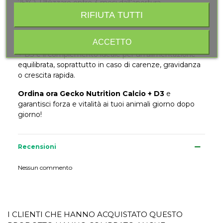
25°C). Utilizzare entro 3 mesi dall’apertura.
RIFIUTA TUTTI
Il benessere dei tuoi rettili inizia da qui
Offri ai tuoi animali un supporto fondamentale per
ACCETTO
scheletro, crescita e salute
. Gecko Nutrition Calcio
+ D3 è il complemento ideale per un’alimentazione
equilibrata, soprattutto in caso di carenze, gravidanza
o crescita rapida.
Ordina ora Gecko Nutrition Calcio + D3
e
garantisci forza e vitalità ai tuoi animali giorno dopo
giorno!
Recensioni
Nessun commento
I CLIENTI CHE HANNO ACQUISTATO QUESTO