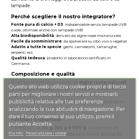
lampade.
Perché scegliere il nostro integratore?
Fonte pura di calcio + D3
: indispensabile senza lampade UVB
o sole, ottimale anche con lampade UVB.
Alta biodisponibilità
: derivato da alghe rosse micronizzate.
Facile da somministrare
: da spolverare su cibo vivo o vegetali.
Adatto a tutte le specie
: gechi, camaleonti, tartarughe,
serpenti, ecc.
Qualità tedesca
: prodotto in laboratorio certificato in
Germania.
Composizione e qualità
Il calcio contenuto proviene da
alghe rosse naturali
Questo sito web utilizza cookie propri e di terze
e carbonato di calcio ultra fine, mentre la vitamina D3
parti per migliorare i nostri servizi e mostrarti
è presente nella giusta quantità per favorire
pubblicità relativa alle tue preferenze
l’assimilazione del minerale. Tutti gli ingredienti sono
sicuri e adatti per uso animale.
analizzando le tue abitudini di navigazione. Per
dare il tuo consenso al suo utilizzo, premi il
Formati disponibili
pulsante Accetta.
Confezioni da
50 g, 100 g e 500 g
. Conservare in
Piú info
Personalizzare i cookie
luogo asciutto e al riparo dalla luce solare diretta (15-