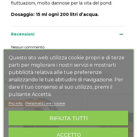
fluttuazioni, molto dannose per la vita del pond.
Dosaggio: 15 ml ogni 200 litri d’acqua.
Recensioni
Nessun commento
Questo sito web utilizza cookie propri e di terze
parti per migliorare i nostri servizi e mostrarti
pubblicità relativa alle tue preferenze
I CLIENTI CHE HANNO ACQUISTATO QUESTO
analizzando le tue abitudini di navigazione. Per
PRODOTTO HANNO COMPRATO ANCHE:
dare il tuo consenso al suo utilizzo, premi il
pulsante Accetta.
Piú info
Personalizzare i cookie
Offerta Speciale
-10%
RIFIUTA TUTTI
ACCETTO