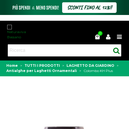
0
Home
>
TUTTI I PRODOTTI
>
LAGHETTO DA GIARDINO
>
Antialghe per Laghetti Ornamentali
>
Colombo KH Plus