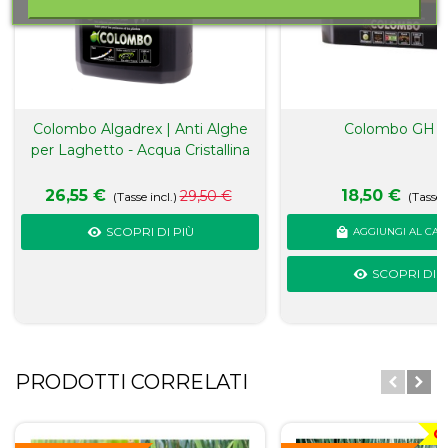
Colombo Algadrex | Anti Alghe
Colombo GH P
per Laghetto - Acqua Cristallina
26,55 €
18,50 €
29,50 €
(Tasse incl.)
(Tasse i
SCOPRI DI PIÙ
AGGIUNGI AL CAR
SCOPRI DI P
PRODOTTI CORRELATI
O