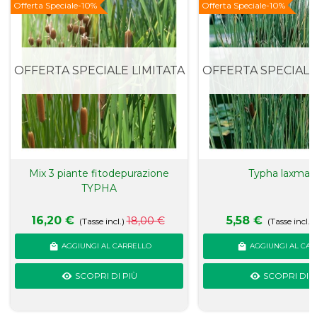
Novità
Offerta Speciale
-10%
Novità
Offerta Speciale
-10%
OFFERTA SPECIALE LIMITATA
OFFERTA SPECIALE
Mix 3 piante fitodepurazione
Typha laxmann
TYPHA
16,20 €
5,58 €
18,00 €
(Tasse incl.)
(Tasse incl.)
AGGIUNGI AL CARRELLO
AGGIUNGI AL CAR
SCOPRI DI PIÙ
SCOPRI DI P