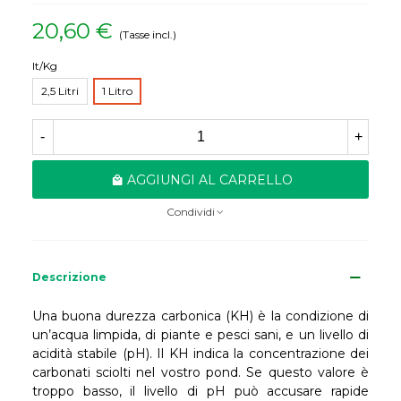
20,60 €
(Tasse incl.)
lt/Kg
2,5 Litri
1 Litro
-
+
AGGIUNGI AL CARRELLO
Condividi
Descrizione
Una buona durezza carbonica (KH) è la condizione di
un’acqua limpida, di piante e pesci sani, e un livello di
acidità stabile (pH). Il KH indica la concentrazione dei
carbonati sciolti nel vostro pond. Se questo valore è
troppo basso, il livello di pH può accusare rapide