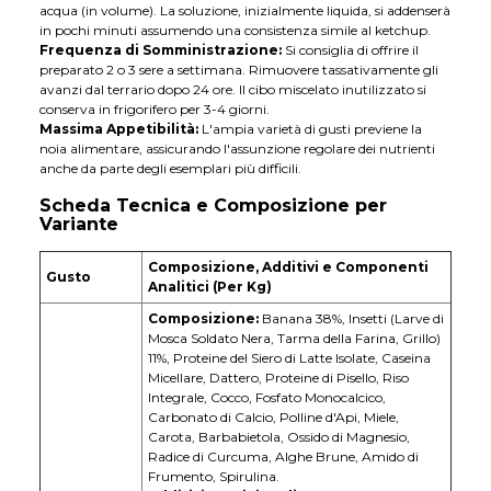
acqua (in volume). La soluzione, inizialmente liquida, si addenserà
in pochi minuti assumendo una consistenza simile al ketchup.
Frequenza di Somministrazione:
Si consiglia di offrire il
preparato 2 o 3 sere a settimana. Rimuovere tassativamente gli
avanzi dal terrario dopo 24 ore. Il cibo miscelato inutilizzato si
conserva in frigorifero per 3-4 giorni.
Massima Appetibilità:
L'ampia varietà di gusti previene la
noia alimentare, assicurando l'assunzione regolare dei nutrienti
anche da parte degli esemplari più difficili.
Scheda Tecnica e Composizione per
Variante
Composizione, Additivi e Componenti
Gusto
Analitici (Per Kg)
Composizione:
Banana 38%, Insetti (Larve di
Mosca Soldato Nera, Tarma della Farina, Grillo)
11%, Proteine del Siero di Latte Isolate, Caseina
Micellare, Dattero, Proteine di Pisello, Riso
Integrale, Cocco, Fosfato Monocalcico,
Carbonato di Calcio, Polline d'Api, Miele,
Carota, Barbabietola, Ossido di Magnesio,
Radice di Curcuma, Alghe Brune, Amido di
Frumento, Spirulina.