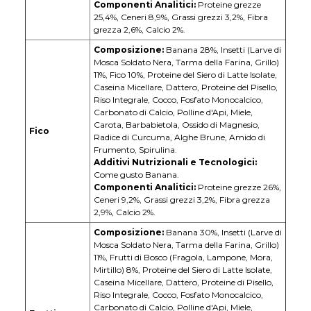
Componenti Analitici:
Proteine grezze
25,4%, Ceneri 8,9%, Grassi grezzi 3,2%, Fibra
grezza 2,6%, Calcio 2%.
Composizione:
Banana 28%, Insetti (Larve di
Mosca Soldato Nera, Tarma della Farina, Grillo)
11%, Fico 10%, Proteine del Siero di Latte Isolate,
Caseina Micellare, Dattero, Proteine del Pisello,
Riso Integrale, Cocco, Fosfato Monocalcico,
Carbonato di Calcio, Polline d'Api, Miele,
Carota, Barbabietola, Ossido di Magnesio,
Fico
Radice di Curcuma, Alghe Brune, Amido di
Frumento, Spirulina.
Additivi Nutrizionali e Tecnologici:
Come gusto Banana.
Componenti Analitici:
Proteine grezze 26%,
Ceneri 9,2%, Grassi grezzi 3,2%, Fibra grezza
2,9%, Calcio 2%.
Composizione:
Banana 30%, Insetti (Larve di
Mosca Soldato Nera, Tarma della Farina, Grillo)
11%, Frutti di Bosco (Fragola, Lampone, Mora,
Mirtillo) 8%, Proteine del Siero di Latte Isolate,
Caseina Micellare, Dattero, Proteine di Pisello,
Riso Integrale, Cocco, Fosfato Monocalcico,
Carbonato di Calcio, Polline d'Api, Miele,