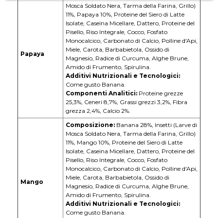
Mosca Soldato Nera, Tarma della Farina, Grillo)
11%, Papaya 10%, Proteine del Siero di Latte
Isolate, Caseina Micellare, Dattero, Proteine del
Pisello, Riso Integrale, Cocco, Fosfato
Monocalcico, Carbonato di Calcio, Polline d'Api,
Miele, Carota, Barbabietola, Ossido di
Papaya
Magnesio, Radice di Curcuma, Alghe Brune,
Amido di Frumento, Spirulina.
Additivi Nutrizionali e Tecnologici:
Come gusto Banana.
Componenti Analitici:
Proteine grezze
25,3%, Ceneri 8,7%, Grassi grezzi 3,2%, Fibra
grezza 2,4%, Calcio 2%.
Composizione:
Banana 28%, Insetti (Larve di
Mosca Soldato Nera, Tarma della Farina, Grillo)
11%, Mango 10%, Proteine del Siero di Latte
Isolate, Caseina Micellare, Dattero, Proteine del
Pisello, Riso Integrale, Cocco, Fosfato
Monocalcico, Carbonato di Calcio, Polline d'Api,
Miele, Carota, Barbabietola, Ossido di
Mango
Magnesio, Radice di Curcuma, Alghe Brune,
Amido di Frumento, Spirulina.
Additivi Nutrizionali e Tecnologici:
Come gusto Banana.