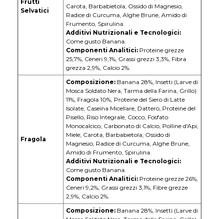
Frutti
Carota, Barbabietola, Ossido di Magnesio,
Selvatici
Radice di Curcuma, Alghe Brune, Amido di
Frumento, Spirulina.
Additivi Nutrizionali e Tecnologici:
Come gusto Banana.
Componenti Analitici:
Proteine grezze
25,7%, Ceneri 9,1%, Grassi grezzi 3,3%, Fibra
grezza 2,9%, Calcio 2%.
Composizione:
Banana 28%, Insetti (Larve di
Mosca Soldato Nera, Tarma della Farina, Grillo)
11%, Fragola 10%, Proteine del Siero di Latte
Isolate, Caseina Micellare, Dattero, Proteine del
Pisello, Riso Integrale, Cocco, Fosfato
Monocalcico, Carbonato di Calcio, Polline d'Api,
Miele, Carota, Barbabietola, Ossido di
Fragola
Magnesio, Radice di Curcuma, Alghe Brune,
Amido di Frumento, Spirulina.
Additivi Nutrizionali e Tecnologici:
Come gusto Banana.
Componenti Analitici:
Proteine grezze 26%,
Ceneri 9,2%, Grassi grezzi 3,1%, Fibre grezze
2,9%, Calcio 2%.
Composizione:
Banana 28%, Insetti (Larve di