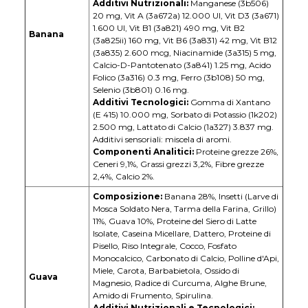
Additivi Nutrizionali:
Manganese (3b506)
20 mg, Vit A (3a672a) 12.000 UI, Vit D3 (3a671)
1.600 UI, Vit B1 (3a821) 490 mg, Vit B2
Banana
(3a825ii) 160 mg, Vit B6 (3a831) 42 mg, Vit B12
(3a835) 2.600 mcg, Niacinamide (3a315) 5 mg,
Calcio-D-Pantotenato (3a841) 1.25 mg, Acido
Folico (3a316) 0.3 mg, Ferro (3b108) 50 mg,
Selenio (3b801) 0.16 mg.
Additivi Tecnologici:
Gomma di Xantano
(E 415) 10.000 mg, Sorbato di Potassio (1k202)
2.500 mg, Lattato di Calcio (1a327) 3.837 mg.
Additivi sensoriali: miscela di aromi.
Componenti Analitici:
Proteine grezze 26%,
Ceneri 9,1%, Grassi grezzi 3,2%, Fibre grezze
2,4%, Calcio 2%.
Composizione:
Banana 28%, Insetti (Larve di
Mosca Soldato Nera, Tarma della Farina, Grillo)
11%, Guava 10%, Proteine del Siero di Latte
Isolate, Caseina Micellare, Dattero, Proteine di
Pisello, Riso Integrale, Cocco, Fosfato
Monocalcico, Carbonato di Calcio, Polline d'Api,
Miele, Carota, Barbabietola, Ossido di
Guava
Magnesio, Radice di Curcuma, Alghe Brune,
Amido di Frumento, Spirulina.
Additivi Nutrizionali e Tecnologici: