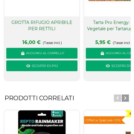
GROTTA RIFUGIO APRIBILE
Tarta Pro Energy: 
PER RETTILI
Vegetale per Tartarugh
16,00 €
5,95 €
(Tasse incl.)
(Tasse incl.)
AGGIUNGI AL CARRELLO
AGGIUNGI AL CAR
SCOPRI DI PIÙ
SCOPRI DI P
PRODOTTI CORRELATI
O
Offerta Speciale
-10%