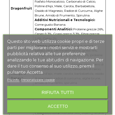
Fosfato Monocalcico, Carbonato di Calcio,
Polline d'Api, Miele, Carota, Barbabietola,
Dragonfruit
Ossido di Magnesio, Radice di Curcuma, Alghe
Brune, Amido di Frumento, Spirulina.
Additivi Nutrizionali e Tecnologici:
Come gusto Banana.
Componenti Analitici:
Proteine grezze 26%,
Ceneri 9,3%, Grassi grezzi 3,3%, Fibre grezze
2,6%, Calcio 2%.
Questo sito web utilizza cookie propri e di terze
Composizione:
Insetti (larve di mosca
parti per migliorare i nostri servizi e mostrarti
soldato nera, verme della farina, grillo) 14%,
pubblicità relativa alle tue preferenze
mango 13%, papaya 13%, dattero 13%, proteine
analizzando le tue abitudini di navigazione. Per
del siero del latte isolate, caseina micellare,
proteine del pisello, riso integrale, cocco, semi di
dare il tuo consenso al suo utilizzo, premi il
lino, fosfato monocalcico, carbonato di calcio,
pulsante Accetta.
Mango &
polline d'api, miele, carota, barbabietola, ossido
Papaya
di magnesio, radice di curcuma, alghe brune,
Piú info
Personalizzare i cookie
amido di frumento, spirulina.
Additivi Nutrizionali e Tecnologici:
RIFIUTA TUTTI
Come gusto Banana.
Componenti Analitici:
Proteine grezze
26,7%, Ceneri 8,7%, Grassi grezzi 5,3%, Fibre
grezze 3%, Calcio 2%.
ACCETTO
Composizione:
Banana 28%, Insetti (Larve di