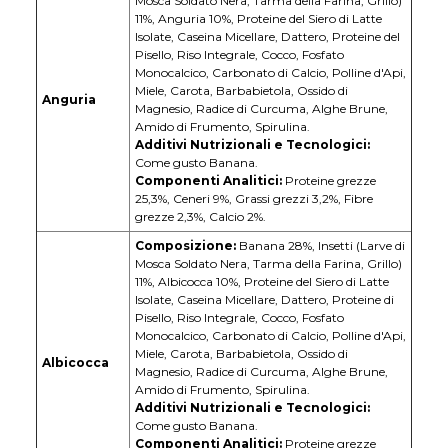
Mosca Soldato Nera, Tarma della Farina, Grillo)
11%, Anguria 10%, Proteine del Siero di Latte
Isolate, Caseina Micellare, Dattero, Proteine del
Pisello, Riso Integrale, Cocco, Fosfato
Monocalcico, Carbonato di Calcio, Polline d'Api,
Miele, Carota, Barbabietola, Ossido di
Anguria
Magnesio, Radice di Curcuma, Alghe Brune,
Amido di Frumento, Spirulina.
Additivi Nutrizionali e Tecnologici:
Come gusto Banana.
Componenti Analitici:
Proteine grezze
25,3%, Ceneri 9%, Grassi grezzi 3,2%, Fibre
grezze 2,3%, Calcio 2%.
Composizione:
Banana 28%, Insetti (Larve di
Mosca Soldato Nera, Tarma della Farina, Grillo)
11%, Albicocca 10%, Proteine del Siero di Latte
Isolate, Caseina Micellare, Dattero, Proteine di
Pisello, Riso Integrale, Cocco, Fosfato
Monocalcico, Carbonato di Calcio, Polline d'Api,
Miele, Carota, Barbabietola, Ossido di
Albicocca
Magnesio, Radice di Curcuma, Alghe Brune,
Amido di Frumento, Spirulina.
Additivi Nutrizionali e Tecnologici:
Come gusto Banana.
Componenti Analitici:
Proteine grezze