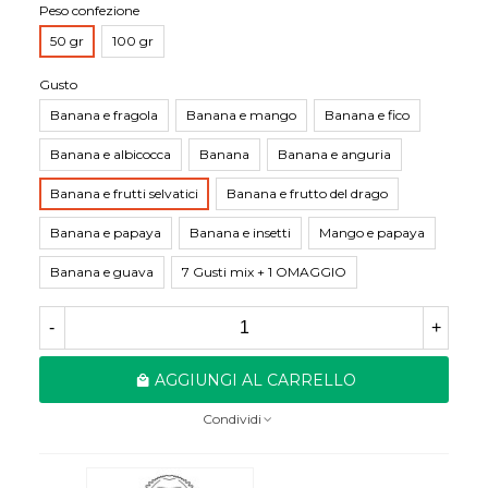
Peso confezione
50 gr
100 gr
Gusto
Banana e fragola
Banana e mango
Banana e fico
Banana e albicocca
Banana
Banana e anguria
Banana e frutti selvatici
Banana e frutto del drago
Banana e papaya
Banana e insetti
Mango e papaya
Banana e guava
7 Gusti mix + 1 OMAGGIO
-
+
AGGIUNGI AL CARRELLO
Condividi