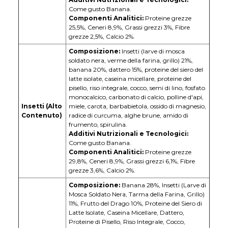
Come gusto Banana.
Componenti Analitici:
Proteine grezze
25,5%, Ceneri 8,9%, Grassi grezzi 3%, Fibre
grezze 2,5%, Calcio 2%.
Composizione:
Insetti (larve di mosca
soldato nera, verme della farina, grillo) 21%,
banana 20%, dattero 15%, proteine del siero del
latte isolate, caseina micellare, proteine del
pisello, riso integrale, cocco, semi di lino, fosfato
monocalcico, carbonato di calcio, polline d'api,
Insetti (Alto
miele, carota, barbabietola, ossido di magnesio,
Contenuto)
radice di curcuma, alghe brune, amido di
frumento, spirulina.
Additivi Nutrizionali e Tecnologici:
Come gusto Banana.
Componenti Analitici:
Proteine grezze
29,8%, Ceneri 8,9%, Grassi grezzi 6,1%, Fibre
grezze 3,6%, Calcio 2%.
Composizione:
Banana 28%, Insetti (Larve di
Mosca Soldato Nera, Tarma della Farina, Grillo)
11%, Frutto del Drago 10%, Proteine del Siero di
Latte Isolate, Caseina Micellare, Dattero,
Proteine di Pisello, Riso Integrale, Cocco,